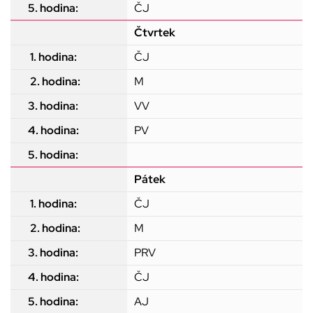
ČJ
Čtvrtek
ČJ
M
VV
PV
Pátek
ČJ
M
PRV
ČJ
AJ