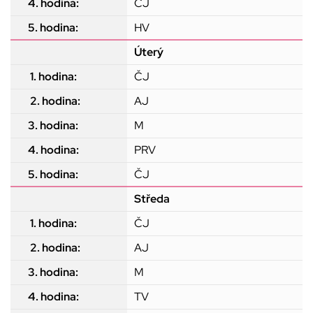
ČJ
HV
Úterý
ČJ
AJ
M
PRV
ČJ
Středa
ČJ
AJ
M
TV