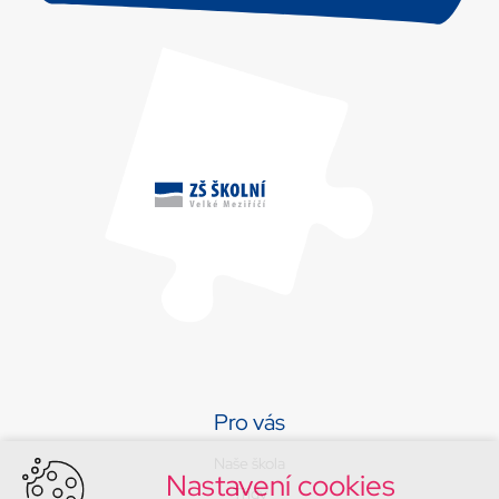
Pro vás
Naše škola
Nastavení cookies
Třídy