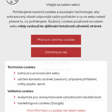
Vítejte na našem webu!
Aktuality
Potřebujeme nastavit cookies a související technologie, aby
Sport a volný čas
zobrazovaný obsah odpovídal vašim potřebám a vy na webu nalezli
Školní jídelna
přesně to, co potřebujete. Soubory cookies používané na našem
Kontakty
webu
nikdy neslouží ke zjišťování totožnosti uživatelů stránek
.
Užitečné odkazy
Přijmout všechny cookies
Dokumenty
Odmítnout vše
Edookit - Rodiče a žáci
Edookit - Učitelé
Technická cookies
Mapový portál GIS
nutná pro provozování webu
Portál občana
udržení kontextu stránek (session): případná přihlášení,
volby jazyka, apod.
Volitelná cookies
analytická pro anonymizované vyhodnocení návštěvnosti
© 2026 Copyright Základní škola Velké Meziříčí, Školní 2055, příspěvková
marketingová cookies (Google)
organizace
Více informací o cookies na našem webu
Vytvořil xart.cz