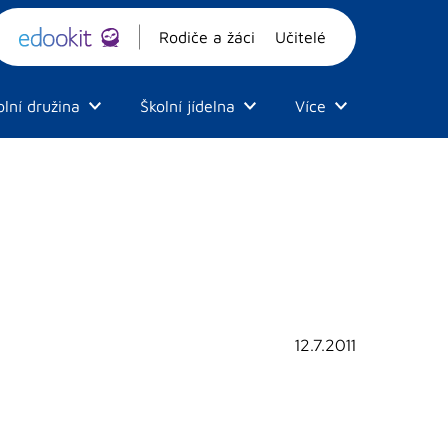
Rodiče a žáci
Učitelé
olní družina
Školní jídelna
Více
12.7.2011