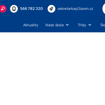
566 782 320
sekretarka@3zsvm.cz
Aktuality
Naše škola
Třídy
Šk