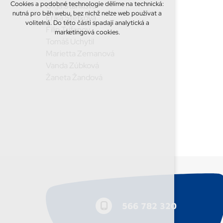
Cookies a podobné technologie dělíme na technická:
Olga Staňková
nutná pro běh webu, bez nichž nelze web používat a
Erika Štefková
volitelná. Do této části spadají analytická a
Filip Trifanov
marketingová cookies.
Tomáš Uchytil
Marietta Zemanová
Vanda Zúbková
Žaneta Žandová
566 782 320