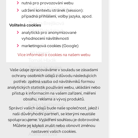
nutná pro provozování webu
Barbora Bartuňková
udržení kontextu stránek (session):
Karolína Bednářová
případná přihlášení, volby jazyka, apod.
Tereza Brejšková
Volitelná cookies
Nikol Doležalová
analytická pro anonymizované
Lukáš Drápela
vyhodnocení návštěvnosti
Lucie Dvořáková
marketingová cookies (Google)
Jiří Heneš
Více informací o cookies na našem webu
Tomáš Hladík
Tomáš Hrabálek
Vaše údaje zpracováváme v souladu se zásadami
Jaroslav Hradil
ochrany osobních údajů z důvodu následujících
potřeb: zpětná vazba od návštěvníků formou
Jiří Kališ
analytických statistik používání webu, ukládání nebo
Hana Kratochvílová
přístup k informacím na vašem zařízení, měření
Tereza Kyselá
obsahu, reklama a vývoj produktů.
Šárka Mašterová
Správci vašich údajů bude naše společnost, jakož i
Michal Mrňa
naši důvěryhodní partneři, se kterými neustále
Kristýna Pánková
spolupracujeme. Vyjádření souhlasu je dobrovolné.
Můžete jej kdykoli zrušit nebo obnovit změnou
Ladislav Sedláček
nastavení vašich cookies.
Adéla Sittová