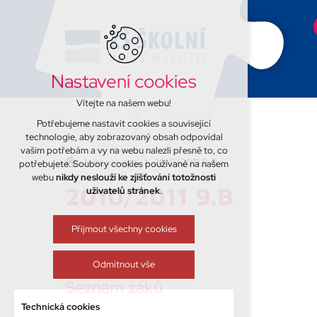
Nastavení cookies
Vítejte na našem webu!
Potřebujeme nastavit cookies a související
technologie, aby zobrazovaný obsah odpovídal
vašim potřebám a vy na webu nalezli přesně to, co
Absolventi
2010/2011 9.B
potřebujete. Soubory cookies používané na našem
webu
nikdy neslouží ke zjišťování totožnosti
2010/2011 9.B
uživatelů stránek
.
Přijmout všechny cookies
Odmítnout vše
Seznam žáků
Technická cookies