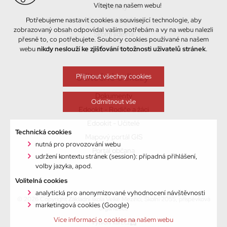
Vítejte na našem webu!
Aktuality
Potřebujeme nastavit cookies a související technologie, aby
Sport a volný čas
zobrazovaný obsah odpovídal vašim potřebám a vy na webu nalezli
Školní jídelna
přesně to, co potřebujete. Soubory cookies používané na našem
Kontakty
webu
nikdy neslouží ke zjišťování totožnosti uživatelů stránek
.
Užitečné odkazy
Přijmout všechny cookies
Dokumenty
Odmítnout vše
Edookit - Rodiče a žáci
Edookit - Učitelé
Technická cookies
Mapový portál GIS
nutná pro provozování webu
Portál občana
udržení kontextu stránek (session): případná přihlášení,
volby jazyka, apod.
Volitelná cookies
analytická pro anonymizované vyhodnocení návštěvnosti
© 2026 Copyright Základní škola Velké Meziříčí, Školní 2055, příspěvková
marketingová cookies (Google)
organizace
Více informací o cookies na našem webu
Vytvořil xart.cz