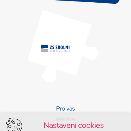
Pro vás
Naše škola
Nastavení cookies
Třídy