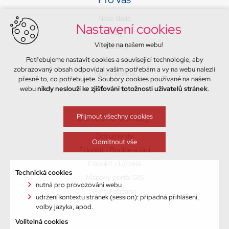
Naše škola
Nastavení cookies
Třídy
Vítejte na našem webu!
Aktuality
Potřebujeme nastavit cookies a související technologie, aby
Sport a volný čas
zobrazovaný obsah odpovídal vašim potřebám a vy na webu nalezli
Školní jídelna
přesně to, co potřebujete. Soubory cookies používané na našem
Kontakty
webu
nikdy neslouží ke zjišťování totožnosti uživatelů stránek
.
Užitečné odkazy
Přijmout všechny cookies
Dokumenty
Odmítnout vše
Edookit - Rodiče a žáci
Edookit - Učitelé
Technická cookies
Mapový portál GIS
nutná pro provozování webu
Portál občana
udržení kontextu stránek (session): případná přihlášení,
volby jazyka, apod.
Volitelná cookies