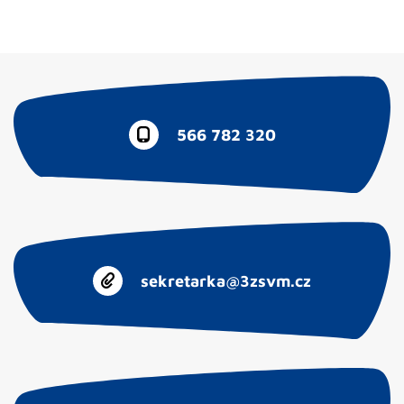
566 782 320
sekretarka@3zsvm.cz