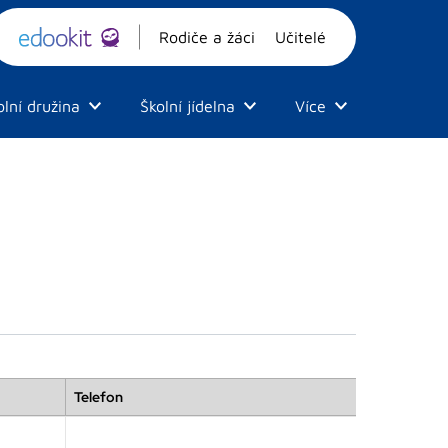
Rodiče a žáci
Učitelé
olní družina
Školní jídelna
Více
Telefon