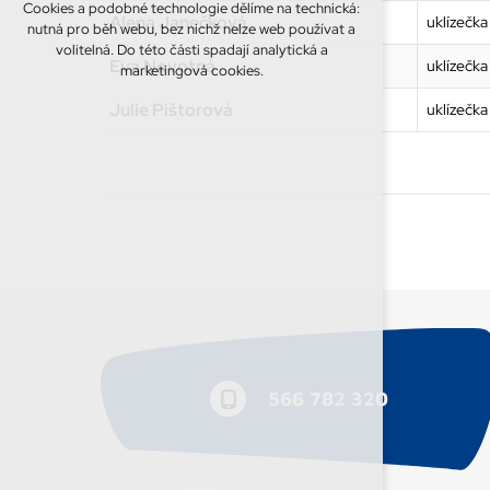
Cookies a podobné technologie dělíme na technická:
Alena Janečková
uklízečka
nutná pro běh webu, bez nichž nelze web používat a
volitelná. Do této části spadají analytická a
Eva Novotná
uklízečka
marketingová cookies.
Julie Pištorová
uklízečka
566 782 320