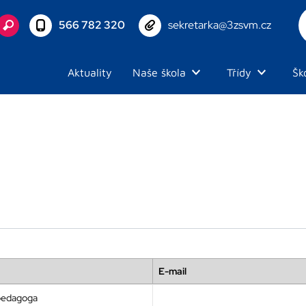
566 782 320
sekretarka@3zsvm.cz
Aktuality
Naše škola
Třídy
Šk
E-mail
 pedagoga