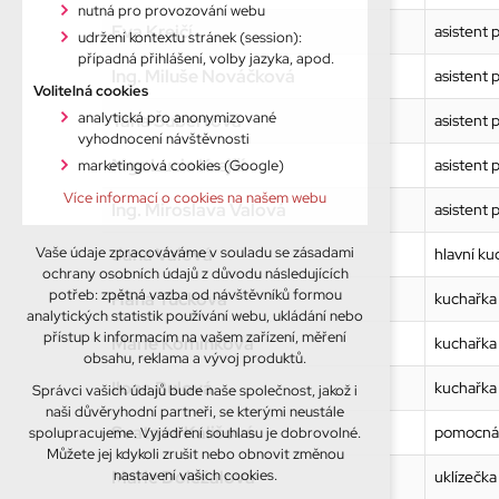
nutná pro provozování webu
Eva Krejčí
asistent
udržení kontextu stránek (session):
případná přihlášení, volby jazyka, apod.
Ing. Miluše Nováčková
asistent
Volitelná cookies
analytická pro anonymizované
Táňa Šubertová
asistent
vyhodnocení návštěvnosti
Mgr. Lucie Krejčí
asistent
marketingová cookies (Google)
Více informací o cookies na našem webu
Ing. Miroslava Valová
asistent
Jana Valová
Vaše údaje zpracováváme v souladu se zásadami
hlavní ku
ochrany osobních údajů z důvodu následujících
potřeb: zpětná vazba od návštěvníků formou
Hana Tučková
kuchařka
analytických statistik používání webu, ukládání nebo
přístup k informacím na vašem zařízení, měření
Marie Komínková
kuchařka
obsahu, reklama a vývoj produktů.
Ilona Bulová
kuchařka
Správci vašich údajů bude naše společnost, jakož i
naši důvěryhodní partneři, se kterými neustále
Svatava Kališová
pomocná 
spolupracujeme. Vyjádření souhlasu je dobrovolné.
Můžete jej kdykoli zrušit nebo obnovit změnou
Marie Doležalová
nastavení vašich cookies.
uklízečka