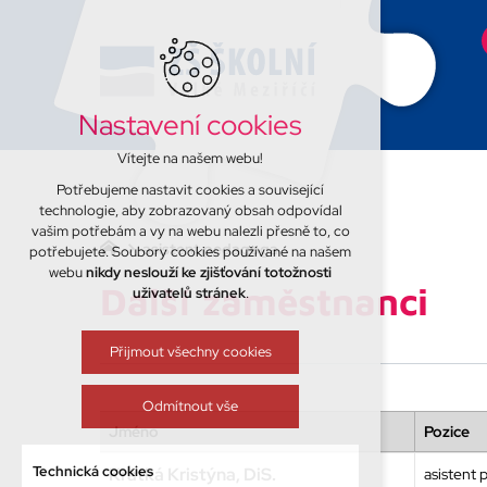
Nastavení cookies
Vítejte na našem webu!
Potřebujeme nastavit cookies a související
technologie, aby zobrazovaný obsah odpovídal
vašim potřebám a vy na webu nalezli přesně to, co
asistent pedagoga
potřebujete. Soubory cookies používané na našem
webu
nikdy neslouží ke zjišťování totožnosti
Další zaměstnanci
uživatelů stránek
.
Přijmout všechny cookies
Odmítnout vše
Jméno
Pozice
Technická cookies
Krátká Kristýna, DiS.
asistent