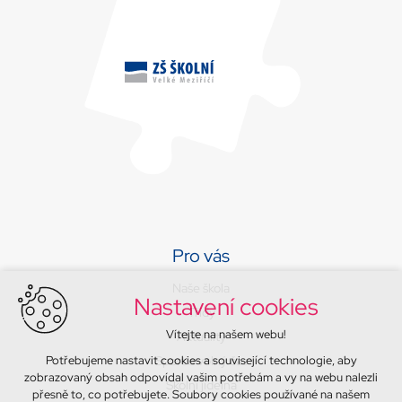
Pro vás
Naše škola
Nastavení cookies
Třídy
Vítejte na našem webu!
Aktuality
Potřebujeme nastavit cookies a související technologie, aby
Sport a volný čas
zobrazovaný obsah odpovídal vašim potřebám a vy na webu nalezli
Školní jídelna
přesně to, co potřebujete. Soubory cookies používané na našem