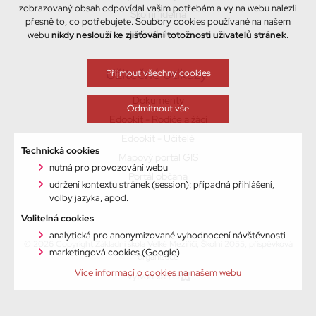
zobrazovaný obsah odpovídal vašim potřebám a vy na webu nalezli
Školní jídelna
přesně to, co potřebujete. Soubory cookies používané na našem
Kontakty
webu
nikdy neslouží ke zjišťování totožnosti uživatelů stránek
.
Užitečné odkazy
Přijmout všechny cookies
Dokumenty
Odmítnout vše
Edookit - Rodiče a žáci
Edookit - Učitelé
Technická cookies
Mapový portál GIS
nutná pro provozování webu
Portál občana
udržení kontextu stránek (session): případná přihlášení,
volby jazyka, apod.
Volitelná cookies
analytická pro anonymizované vyhodnocení návštěvnosti
© 2026 Copyright Základní škola Velké Meziříčí, Školní 2055, příspěvková
marketingová cookies (Google)
organizace
Více informací o cookies na našem webu
Vytvořil xart.cz