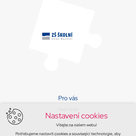
Pro vás
Naše škola
Nastavení cookies
Třídy
Vítejte na našem webu!
Aktuality
Potřebujeme nastavit cookies a související technologie, aby
Sport a volný čas