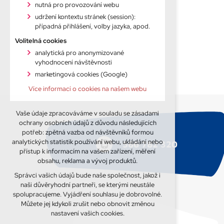
nutná pro provozování webu
udržení kontextu stránek (session):
případná přihlášení, volby jazyka, apod.
Volitelná cookies
analytická pro anonymizované
vyhodnocení návštěvnosti
marketingová cookies (Google)
Více informací o cookies na našem webu
Vaše údaje zpracováváme v souladu se zásadami
ochrany osobních údajů z důvodu následujících
potřeb: zpětná vazba od návštěvníků formou
analytických statistik používání webu, ukládání nebo
566 782 320
přístup k informacím na vašem zařízení, měření
obsahu, reklama a vývoj produktů.
Správci vašich údajů bude naše společnost, jakož i
naši důvěryhodní partneři, se kterými neustále
spolupracujeme. Vyjádření souhlasu je dobrovolné.
Můžete jej kdykoli zrušit nebo obnovit změnou
nastavení vašich cookies.