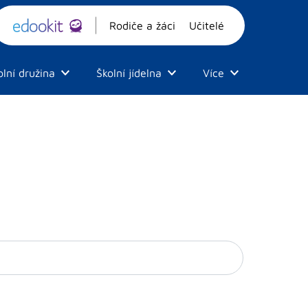
Rodiče a žáci
Učitelé
olní družina
Školní jídelna
Více