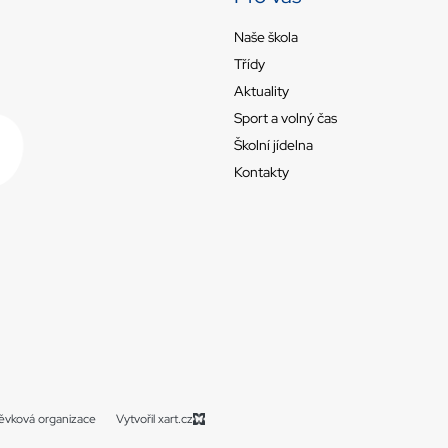
Naše škola
Třídy
Aktuality
Sport a volný čas
Školní jídelna
Kontakty
spěvková organizace
Vytvořil xart.cz