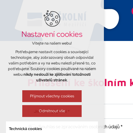
Nastavení cookies
Vítejte na našem webu!
Potřebujeme nastavit cookies a související
technologie, aby zobrazovaný obsah odpovídal
vašim potřebám a vy na webu nalezli přesně to, co
Přilášení ke školním kroužkům
potřebujete. Soubory cookies používané na našem
webu
nikdy neslouží ke zjišťování totožnosti
Přilášení ke školním
uživatelů stránek
.
Přijmout všechny cookies
Odmítnout vše
Jméno a příjmení *
Souhlas se zpracováním osobních údajů *
Technická cookies