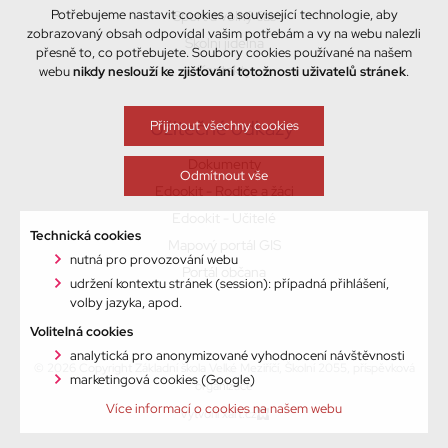
Potřebujeme nastavit cookies a související technologie, aby
Sport a volný čas
zobrazovaný obsah odpovídal vašim potřebám a vy na webu nalezli
Školní jídelna
přesně to, co potřebujete. Soubory cookies používané na našem
Kontakty
webu
nikdy neslouží ke zjišťování totožnosti uživatelů stránek
.
Užitečné odkazy
Přijmout všechny cookies
Dokumenty
Odmítnout vše
Edookit - Rodiče a žáci
Edookit - Učitelé
Technická cookies
Mapový portál GIS
nutná pro provozování webu
Portál občana
udržení kontextu stránek (session): případná přihlášení,
volby jazyka, apod.
Volitelná cookies
analytická pro anonymizované vyhodnocení návštěvnosti
© 2026 Copyright Základní škola Velké Meziříčí, Školní 2055, příspěvková
marketingová cookies (Google)
organizace
Více informací o cookies na našem webu
Vytvořil xart.cz