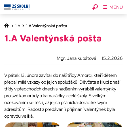
MENU
1.A
1.A Valentýnská pošta
1.A Valentýnská pošta
Mgr. Jana Kubátová
15.2.2026
V pátek 13. února zavítali do naší třídy Amorci, kteří dětem
předali milé vzkazy od jejich spolužáků. Děvčata a kluci z naší
třídy v předchozích dnech s nadšením vyráběli valentýnky
pro své kamarády a kamarádky z celé školy. S velkým
očekáváním se těšili, až jejich přáníčka dorazí ke svým
adresátům. Radost z předávání i přijímání valentýnek byla
opravdu veliká.