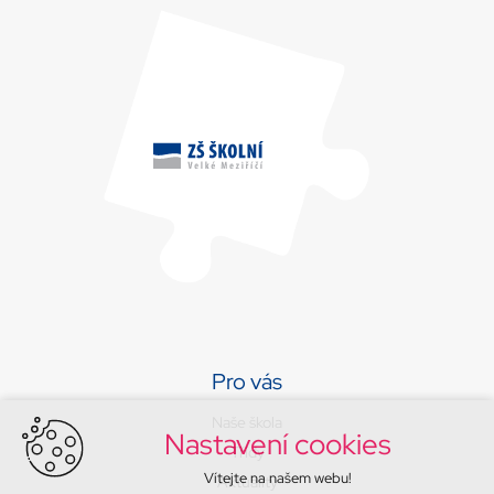
Pro vás
Naše škola
Nastavení cookies
Třídy
Vítejte na našem webu!
Aktuality