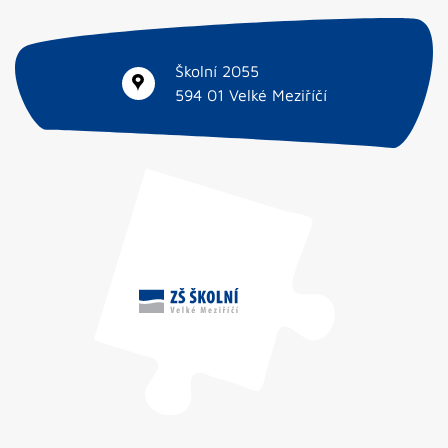
Školní 2055
594 01 Velké Meziříčí