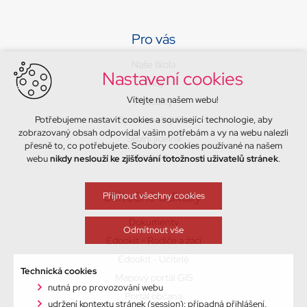
Pro vás
Naše škola
Nastavení cookies
Třídy
Vítejte na našem webu!
Aktuality
Potřebujeme nastavit cookies a související technologie, aby
Sport a volný čas
zobrazovaný obsah odpovídal vašim potřebám a vy na webu nalezli
Školní jídelna
přesně to, co potřebujete. Soubory cookies používané na našem
Kontakty
webu
nikdy neslouží ke zjišťování totožnosti uživatelů stránek
.
Užitečné odkazy
Přijmout všechny cookies
Dokumenty
Odmítnout vše
Edookit - Rodiče a žáci
Edookit - Učitelé
Technická cookies
Mapový portál GIS
nutná pro provozování webu
Portál občana
udržení kontextu stránek (session): případná přihlášení,