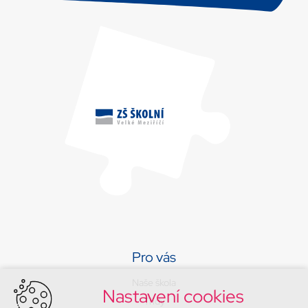
Pro vás
Naše škola
Nastavení cookies
Třídy