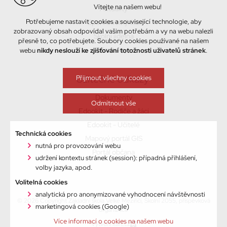
Vítejte na našem webu!
Aktuality
Potřebujeme nastavit cookies a související technologie, aby
Sport a volný čas
zobrazovaný obsah odpovídal vašim potřebám a vy na webu nalezli
Školní jídelna
přesně to, co potřebujete. Soubory cookies používané na našem
Kontakty
webu
nikdy neslouží ke zjišťování totožnosti uživatelů stránek
.
Užitečné odkazy
Přijmout všechny cookies
Dokumenty
Odmítnout vše
Edookit - Rodiče a žáci
Edookit - Učitelé
Technická cookies
Mapový portál GIS
nutná pro provozování webu
Portál občana
udržení kontextu stránek (session): případná přihlášení,
volby jazyka, apod.
Volitelná cookies
analytická pro anonymizované vyhodnocení návštěvnosti
© 2026 Copyright Základní škola Velké Meziříčí, Školní 2055, příspěvková
marketingová cookies (Google)
organizace
Více informací o cookies na našem webu
Vytvořil xart.cz