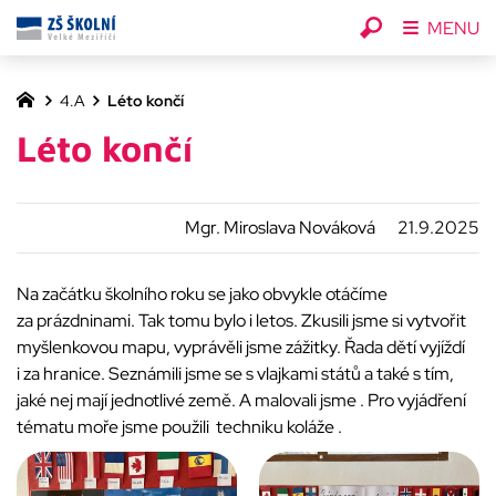
MENU
4.A
Léto končí
Léto končí
Mgr. Miroslava Nováková
21.9.2025
Na začátku školního roku se jako obvykle otáčíme
za prázdninami. Tak tomu bylo i letos. Zkusili jsme si vytvořit
myšlenkovou mapu, vyprávěli jsme zážitky. Řada dětí vyjíždí
i za hranice. Seznámili jsme se s vlajkami států a také s tím,
jaké nej mají jednotlivé země. A malovali jsme . Pro vyjádření
tématu moře jsme použili techniku koláže .