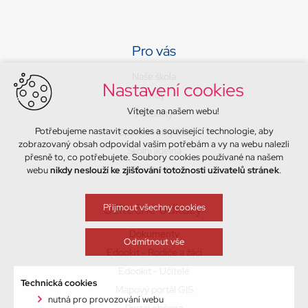
Pro vás
Naše škola
Nastavení cookies
Třídy
Vítejte na našem webu!
Aktuality
Potřebujeme nastavit cookies a související technologie, aby
Sport a volný čas
zobrazovaný obsah odpovídal vašim potřebám a vy na webu nalezli
Školní jídelna
přesně to, co potřebujete. Soubory cookies používané na našem
Kontakty
webu
nikdy neslouží ke zjišťování totožnosti uživatelů stránek
.
Užitečné odkazy
Přijmout všechny cookies
Dokumenty
Odmítnout vše
Edookit - Rodiče a žáci
Edookit - Učitelé
Technická cookies
Mapový portál GIS
nutná pro provozování webu