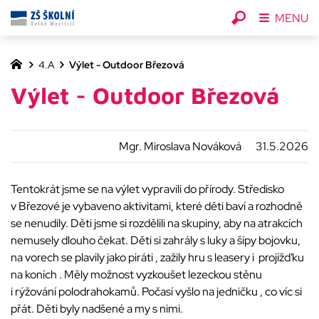
MENU
4.A
Výlet - Outdoor Březová
Výlet - Outdoor Březová
Mgr. Miroslava Nováková
31.5.2026
Tentokrát jsme se na výlet vypravili do přírody. Středisko
v Březové je vybaveno aktivitami, které děti baví a rozhodně
se nenudily. Děti jsme si rozdělili na skupiny, aby na atrakcích
nemusely dlouho čekat. Děti si zahrály s luky a šípy bojovku,
na vorech se plavily jako piráti , zažily hru s leasery i projížďku
na koních . Měly možnost vyzkoušet lezeckou stěnu
i rýžování polodrahokamů. Počasí vyšlo na jedničku , co víc si
přát. Děti byly nadšené a my s nimi.