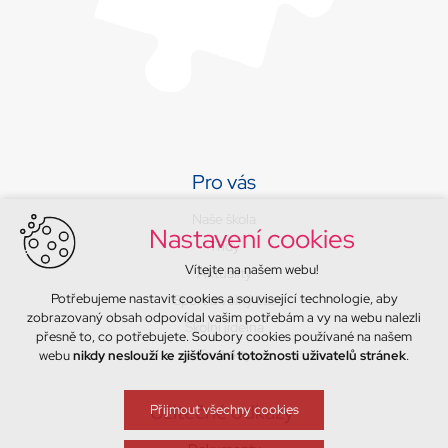
Pro vás
Naše škola
Nastavení cookies
Třídy
Vítejte na našem webu!
Aktuality
Potřebujeme nastavit cookies a související technologie, aby
Sport a volný čas
zobrazovaný obsah odpovídal vašim potřebám a vy na webu nalezli
Školní jídelna
přesně to, co potřebujete. Soubory cookies používané na našem
Kontakty
webu
nikdy neslouží ke zjišťování totožnosti uživatelů stránek
.
Užitečné odkazy
Přijmout všechny cookies