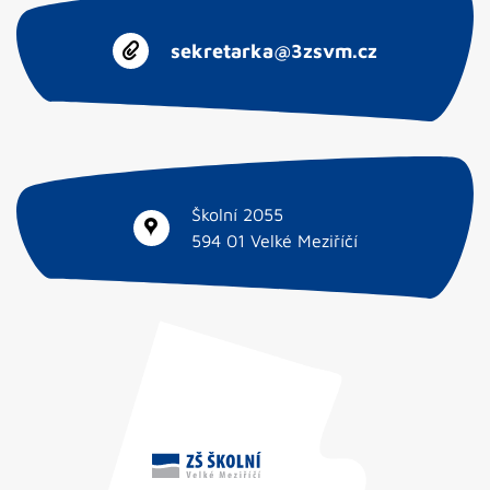
sekretarka@3zsvm.cz
Školní 2055
594 01 Velké Meziříčí