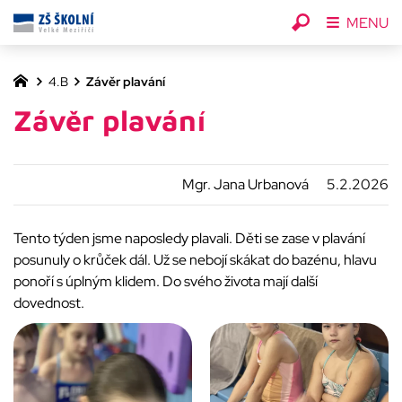
MENU
4.B
Závěr plavání
Závěr plavání
Mgr. Jana Urbanová
5.2.2026
Tento týden jsme naposledy plavali. Děti se zase v plavání
posunuly o krůček dál. Už se nebojí skákat do bazénu, hlavu
ponoří s úplným klidem. Do svého života mají další
dovednost.