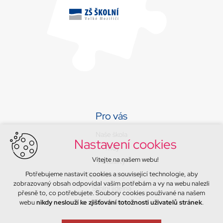
Pro vás
Naše škola
Nastavení cookies
Třídy
Vítejte na našem webu!
Aktuality
Potřebujeme nastavit cookies a související technologie, aby
Sport a volný čas
zobrazovaný obsah odpovídal vašim potřebám a vy na webu nalezli
Školní jídelna
přesně to, co potřebujete. Soubory cookies používané na našem
Kontakty
webu
nikdy neslouží ke zjišťování totožnosti uživatelů stránek
.