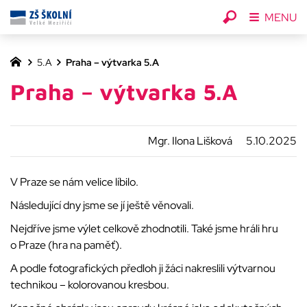
MENU
5.A
Praha – výtvarka 5.A
Praha – výtvarka 5.A
Mgr. Ilona Lišková
5.10.2025
V Praze se nám velice líbilo.
Následující dny jsme se jí ještě věnovali.
Nejdříve jsme výlet celkově zhodnotili. Také jsme hráli hru
o Praze (hra na paměť).
A podle fotografických předloh ji žáci nakreslili výtvarnou
technikou – kolorovanou kresbou.