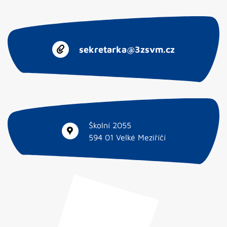
sekretarka@3zsvm.cz
Školní 2055
594 01 Velké Meziříčí