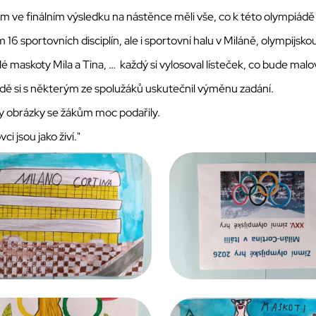
 ve finálním výsledku na nástěnce měli vše, co k této olympiádě p
 16 sportovních disciplín, ale i sportovní halu v Miláně, olympijs
é maskoty Mila a Tina, … každý si vylosoval lísteček, co bude malo
dě si s některým ze spolužáků uskutečnil výměnu zadání.
 obrázky se žákům moc podařily.
ci jsou jako živí."