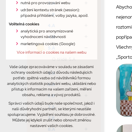
3.A
nutná pro provozování webu
Abychom
udržení kontextu stránek (session):
3.B
případná přihlášení, volby jazyka, apod.
nejenom
Volitelná cookies
4.A
roztomil
analytická pro anonymizované
4.B
popřípa
vyhodnocení návštěvnosti
marketingová cookies (Google)
Všechny
5.A
Více informací o cookies na našem webu
„Sportov
O třídě 5.A
Vaše údaje zpracováváme v souladu se zásadami
ochrany osobních údajů z důvodu následujících
5.B
potřeb: zpětná vazba od návštěvníků formou
analytických statistik používání webu, ukládání nebo
6.A
přístup k informacím na vašem zařízení, měření
obsahu, reklama a vývoj produktů.
6.B
Správci vašich údajů bude naše společnost, jakož i
7.A
naši důvěryhodní partneři, se kterými neustále
spolupracujeme. Vyjádření souhlasu je dobrovolné.
7.B
Můžete jej kdykoli zrušit nebo obnovit změnou
nastavení vašich cookies.
8.A