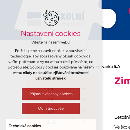
Nastavení cookies
Vítejte na našem webu!
Potřebujeme nastavit cookies a související
technologie, aby zobrazovaný obsah odpovídal
vašim potřebám a vy na webu nalezli přesně to, co
5.A
Zimní olympiáda 2026 – výtvarka 5.A
potřebujete. Soubory cookies používané na našem
webu
nikdy neslouží ke zjišťování totožnosti
Zim
uživatelů stránek
.
1.A
Přijmout všechny cookies
1.B
Odmítnout vše
2.A
Letošní
2. B
Technická cookies
Ve škole