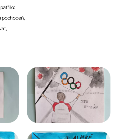
atřilo:
kou pochodeň,
vat,