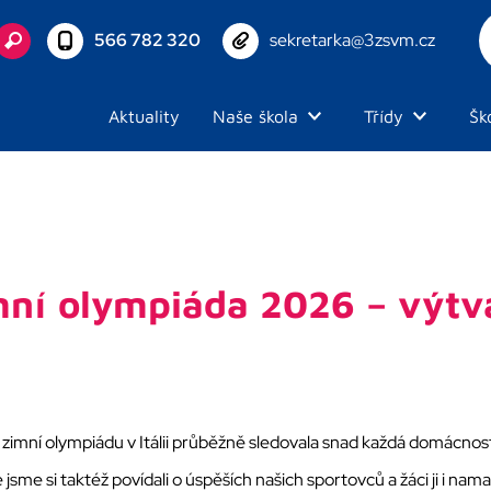
566 782 320
sekretarka@3zsvm.cz
Aktuality
Naše škola
Třídy
Šk
ní olympiáda 2026 – výtv
 zimní olympiádu v Itálii průběžně sledovala snad každá domácnost 
 jsme si taktéž povídali o úspěších našich sportovců a žáci ji i nama