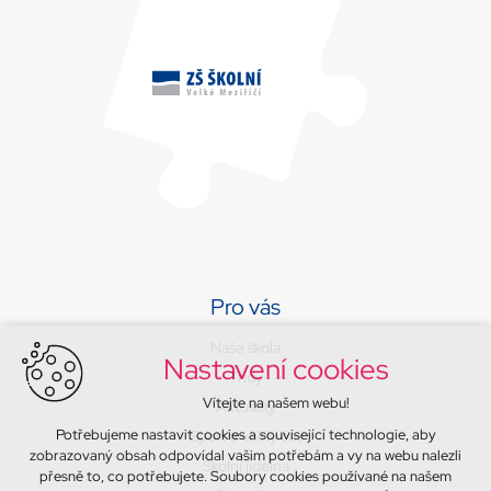
Pro vás
Naše škola
Nastavení cookies
Třídy
Vítejte na našem webu!
Aktuality
Potřebujeme nastavit cookies a související technologie, aby
Sport a volný čas
zobrazovaný obsah odpovídal vašim potřebám a vy na webu nalezli
Školní jídelna
přesně to, co potřebujete. Soubory cookies používané na našem