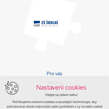
Pro vás
Naše škola
Nastavení cookies
Třídy
Vítejte na našem webu!
Aktuality
Potřebujeme nastavit cookies a související technologie, aby
Sport a volný čas
zobrazovaný obsah odpovídal vašim potřebám a vy na webu nalezli
Školní jídelna