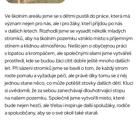
Ve školním areálu jsme se s dětmi pustili do práce, která má
význam nejen pro nás, ale i pro žáky, kteří přijdou po nás
v dalších letech. Rozhodli jsme se vysadit několik mladých
stromků, aby na školním pozemku vzniklo místo s příjemným
stínem a klidnou atmosférou. Nešlo jen o obyčejnou práci
s lopatou a krompáčem, ale společnými silami jsme vytvářeli
prostředí, kde se budou žáci cítit dobře ještě mnoho dalších
let. Při sázení stromků jsme se bavili o tom, že každý strom
roste pomalu a vyžaduje péči, ale právě díky tomu se z něj
jednou stane něco, co může potěšit stovky dalších dětí. Kluci
si uvědomili, že za sebou zanechávají dlouhotrvající stopu
na našem pozemku. Společně jsme vytvořili místo, které
bude nejen hezčí, ale třeba i inspiruje další spolužáky, rodiče
a spoluobčany, aby se o své okolí také starali.