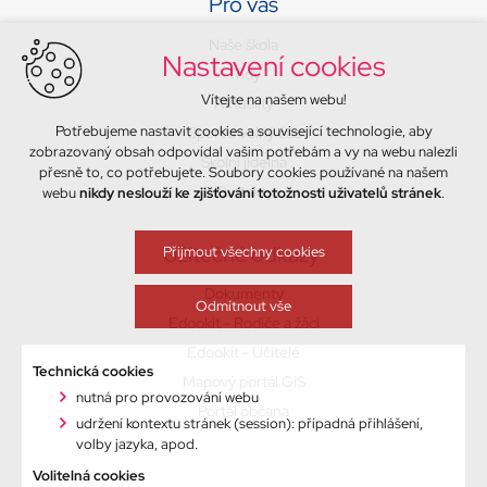
Pro vás
Naše škola
Nastavení cookies
Třídy
Vítejte na našem webu!
Aktuality
Potřebujeme nastavit cookies a související technologie, aby
Sport a volný čas
zobrazovaný obsah odpovídal vašim potřebám a vy na webu nalezli
Školní jídelna
přesně to, co potřebujete. Soubory cookies používané na našem
Kontakty
webu
nikdy neslouží ke zjišťování totožnosti uživatelů stránek
.
Užitečné odkazy
Přijmout všechny cookies
Dokumenty
Odmítnout vše
Edookit - Rodiče a žáci
Edookit - Učitelé
Technická cookies
Mapový portál GIS
nutná pro provozování webu
Portál občana
udržení kontextu stránek (session): případná přihlášení,
volby jazyka, apod.
Volitelná cookies