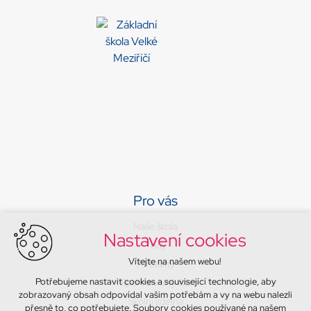
Pro vás
Naše škola
Nastavení cookies
Třídy
Vítejte na našem webu!
Aktuality
Potřebujeme nastavit cookies a související technologie, aby
Sport a volný čas
zobrazovaný obsah odpovídal vašim potřebám a vy na webu nalezli
Školní jídelna
přesně to, co potřebujete. Soubory cookies používané na našem