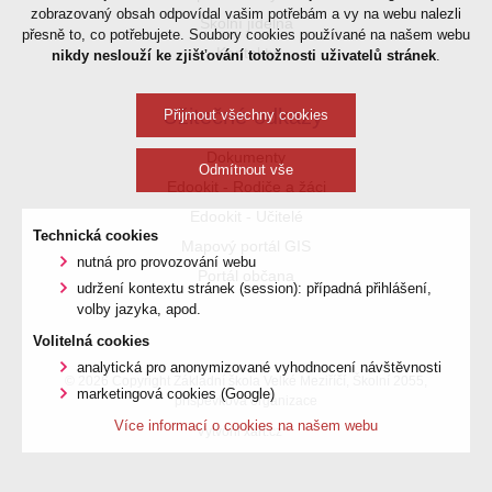
zobrazovaný obsah odpovídal vašim potřebám a vy na webu nalezli
Školní jídelna
přesně to, co potřebujete. Soubory cookies používané na našem webu
Kontakty
nikdy neslouží ke zjišťování totožnosti uživatelů stránek
.
Užitečné odkazy
Přijmout všechny cookies
Dokumenty
Odmítnout vše
Edookit - Rodiče a žáci
Edookit - Učitelé
Technická cookies
Mapový portál GIS
nutná pro provozování webu
Portál občana
udržení kontextu stránek (session): případná přihlášení,
volby jazyka, apod.
Volitelná cookies
analytická pro anonymizované vyhodnocení návštěvnosti
© 2026 Copyright Základní škola Velké Meziříčí, Školní 2055,
marketingová cookies (Google)
příspěvková organizace
Více informací o cookies na našem webu
Vytvořil xart.cz