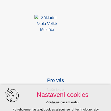
Pro vás
Naše škola
Nastavení cookies
Třídy
Vítejte na našem webu!
Aktuality
Potřebujeme nastavit cookies a související technologie, aby
Sport a volný čas