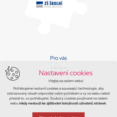
Pro vás
Naše škola
Nastavení cookies
Třídy
Vítejte na našem webu!
Aktuality
Potřebujeme nastavit cookies a související technologie, aby
Sport a volný čas
zobrazovaný obsah odpovídal vašim potřebám a vy na webu nalezli
Školní jídelna
přesně to, co potřebujete. Soubory cookies používané na našem
Kontakty
webu
nikdy neslouží ke zjišťování totožnosti uživatelů stránek
.