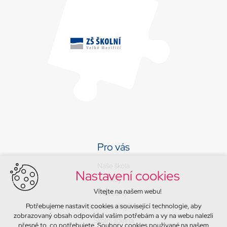
Pro vás
Naše škola
Nastavení cookies
Třídy
Vítejte na našem webu!
Aktuality
Potřebujeme nastavit cookies a související technologie, aby
Sport a volný čas
zobrazovaný obsah odpovídal vašim potřebám a vy na webu nalezli
Školní jídelna
přesně to, co potřebujete. Soubory cookies používané na našem