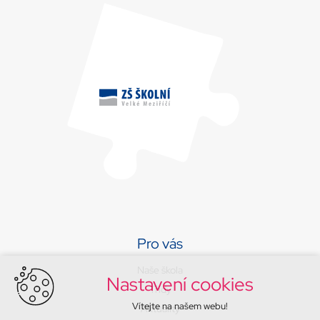
Pro vás
Naše škola
Nastavení cookies
Třídy
Vítejte na našem webu!
Aktuality