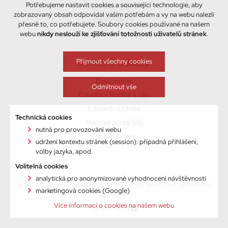
Potřebujeme nastavit cookies a související technologie, aby
Sport a volný čas
zobrazovaný obsah odpovídal vašim potřebám a vy na webu nalezli
Školní jídelna
přesně to, co potřebujete. Soubory cookies používané na našem
Kontakty
webu
nikdy neslouží ke zjišťování totožnosti uživatelů stránek
.
Užitečné odkazy
Přijmout všechny cookies
Dokumenty
Odmítnout vše
Edookit - Rodiče a žáci
Edookit - Učitelé
Technická cookies
Mapový portál GIS
nutná pro provozování webu
Portál občana
udržení kontextu stránek (session): případná přihlášení,
volby jazyka, apod.
Volitelná cookies
analytická pro anonymizované vyhodnocení návštěvnosti
© 2026 Copyright Základní škola Velké Meziříčí, Školní 2055, příspěvková
marketingová cookies (Google)
organizace
Více informací o cookies na našem webu
Vytvořil xart.cz