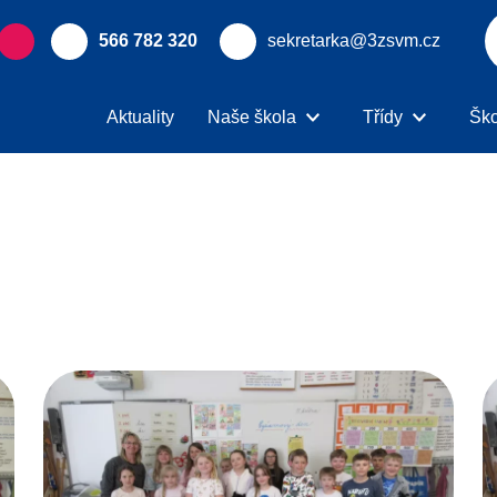
566 782 320
sekretarka@3zsvm.cz
Aktuality
Naše škola
Třídy
Ško