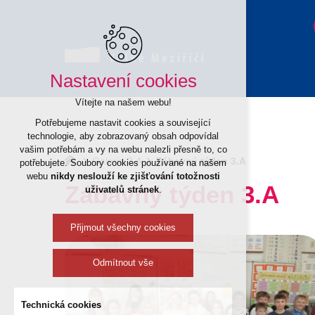
Nastavení cookies
Vítejte na našem webu!
Potřebujeme nastavit cookies a související
technologie, aby zobrazovaný obsah odpovídal
vašim potřebám a vy na webu nalezli přesně to, co
Galerie 3.A
Zábavný týden 3.A
potřebujete. Soubory cookies používané na našem
webu
nikdy neslouží ke zjišťování totožnosti
Zábavný týden 3.A
uživatelů stránek
.
Přijmout všechny cookies
Odmítnout vše
Technická cookies