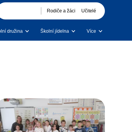
Rodiče a žáci
Učitelé
lní družina
Školní jídelna
Více