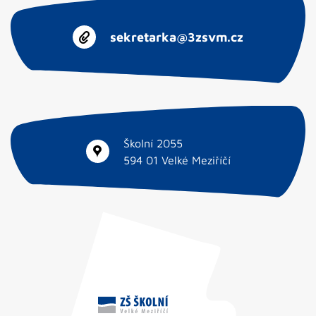
sekretarka@3zsvm.cz
Školní 2055
594 01 Velké Meziříčí