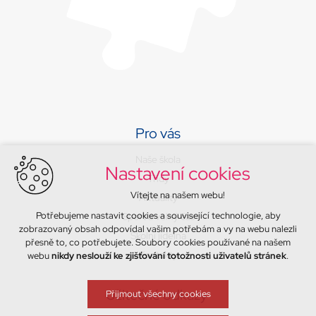
Pro vás
Naše škola
Nastavení cookies
Třídy
Vítejte na našem webu!
Aktuality
Potřebujeme nastavit cookies a související technologie, aby
Sport a volný čas
zobrazovaný obsah odpovídal vašim potřebám a vy na webu nalezli
Školní jídelna
přesně to, co potřebujete. Soubory cookies používané na našem
Kontakty
webu
nikdy neslouží ke zjišťování totožnosti uživatelů stránek
.
Užitečné odkazy
Přijmout všechny cookies