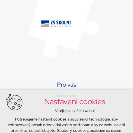
Pro vás
Naše škola
Nastavení cookies
Třídy
Vítejte na našem webu!
Aktuality
Potřebujeme nastavit cookies a související technologie, aby
Sport a volný čas
zobrazovaný obsah odpovídal vašim potřebám a vy na webu nalezli
Školní jídelna
přesně to, co potřebujete. Soubory cookies používané na našem