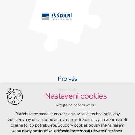
Pro vás
Naše škola
Nastavení cookies
Třídy
Vítejte na našem webu!
Aktuality
Potřebujeme nastavit cookies a související technologie, aby
Sport a volný čas
zobrazovaný obsah odpovídal vašim potřebám a vy na webu nalezli
Školní jídelna
přesně to, co potřebujete. Soubory cookies používané na našem
Kontakty
webu
nikdy neslouží ke zjišťování totožnosti uživatelů stránek
.