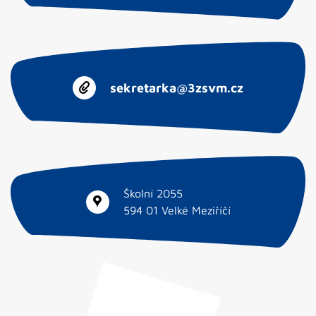
sekretarka@3zsvm.cz
Školní 2055
594 01 Velké Meziříčí