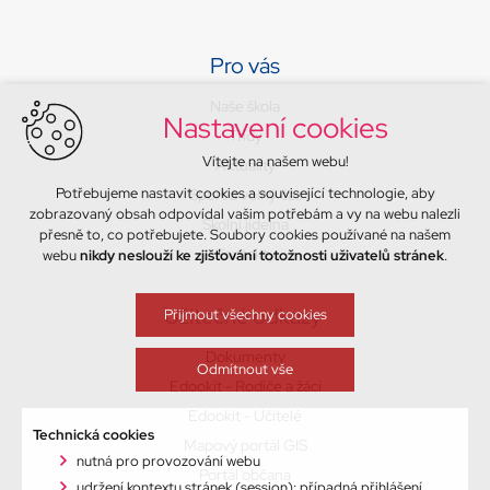
Pro vás
Naše škola
Nastavení cookies
Třídy
Vítejte na našem webu!
Aktuality
Potřebujeme nastavit cookies a související technologie, aby
Sport a volný čas
zobrazovaný obsah odpovídal vašim potřebám a vy na webu nalezli
Školní jídelna
přesně to, co potřebujete. Soubory cookies používané na našem
Kontakty
webu
nikdy neslouží ke zjišťování totožnosti uživatelů stránek
.
Užitečné odkazy
Přijmout všechny cookies
Dokumenty
Odmítnout vše
Edookit - Rodiče a žáci
Edookit - Učitelé
Technická cookies
Mapový portál GIS
nutná pro provozování webu
Portál občana
udržení kontextu stránek (session): případná přihlášení,