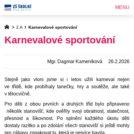
MENU
2.A
Karnevalové sportování
Karnevalové sportování
Mgr. Dagmar Kameníková
26.2.2026
Stejně jako vloni jsme si i letos užili karneval nejen
ve třídě, kde probíhaly tanečky, hry a soutěže, ale také
v tělocvičně.
Pro děti z obou prvních a druhých tříd bylo připraveno
několik stanovišť, kde ověřily svoji obratnost, statečnost,
přesnost a šikovnost. Po splnění každého úkolu děti
dostaly razítko a po zdolání všech stanovišť si ještě mohly
pro zábavu zopakovat tu, která je nejvíce bavila.