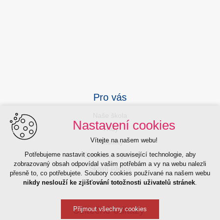
Pro vás
Naše škola
Nastavení cookies
Třídy
Vítejte na našem webu!
Aktuality
Potřebujeme nastavit cookies a související technologie, aby
Sport a volný čas
zobrazovaný obsah odpovídal vašim potřebám a vy na webu nalezli
Školní jídelna
přesně to, co potřebujete. Soubory cookies používané na našem webu
Kontakty
nikdy neslouží ke zjišťování totožnosti uživatelů stránek
.
Užitečné odkazy
Přijmout všechny cookies