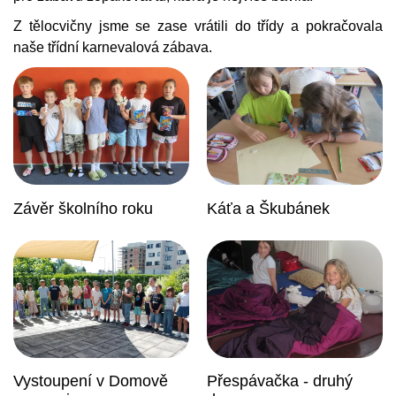
Z tělocvičny jsme se zase vrátili do třídy a pokračovala
naše třídní karnevalová zábava.
Závěr školního roku
Káťa a Škubánek
Vystoupení v Domově
Přespávačka - druhý