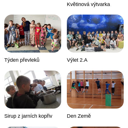
Květinová výtvarka
Týden převleků
Výlet 2.A
Sirup z jarních kopřiv
Den Země