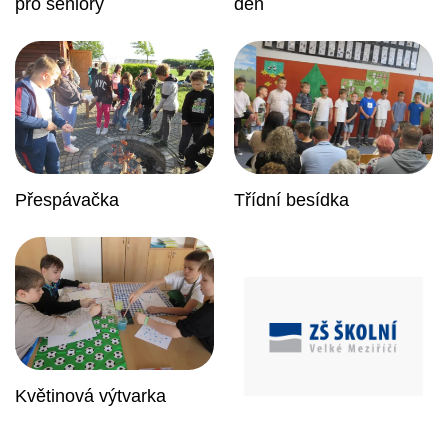
pro seniory
den
Přespávačka
Třídní besídka
Květinová výtvarka